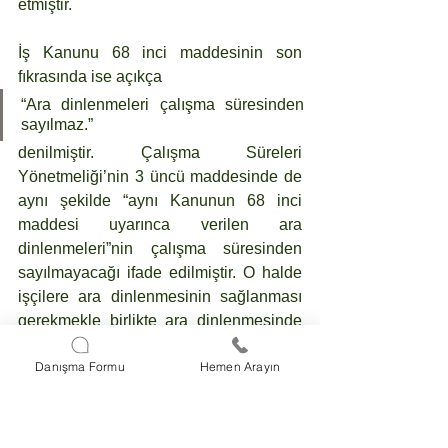
etmiştir.
İş Kanunu 68 inci maddesinin son 
fıkrasında ise açıkça 
“Ara dinlenmeleri çalışma süresinden 
sayılmaz.” 
denilmiştir. Çalışma Süreleri 
Yönetmeliği’nin 3 üncü maddesinde de 
aynı şekilde “aynı Kanunun 68 inci 
maddesi uyarınca verilen ara 
dinlenmeleri”nin çalışma süresinden 
sayılmayacağı ifade edilmiştir. O halde 
işçilere ara dinlenmesinin sağlanması 
gerekmekle birlikte ara dinlenmesinde 
geçen süreler çalışma süresinden 
Danışma Formu
Hemen Arayın
sayılmayacaktır. 
İşçilerin yemek, çay ve ihtiyaç 
molalarında geçirdikleri süreler ara 