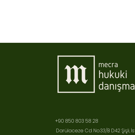
+90 850 803 58 28
Darülaceze Cd. No:33/B D:42 Şişli, İ