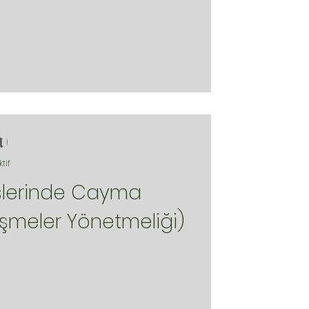
ktif
rişlerinde Cayma
eşmeler Yönetmeliği)