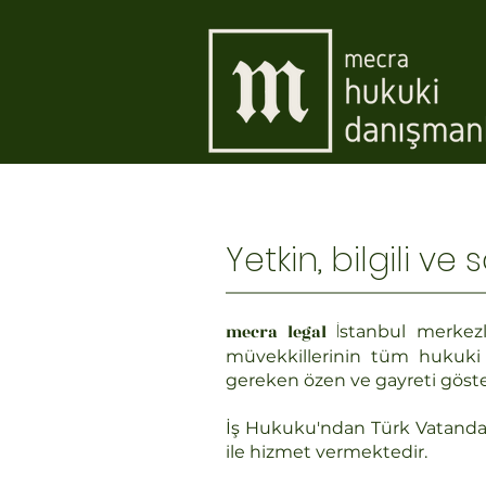
Yetkin, bilgili ve 
İ
mecra legal
stanbul merkezl
müvekkillerinin tüm hukuki i
gereken özen ve gayreti göst
İş Hukuku'ndan Türk Vatandaş
ile hizmet vermektedir.