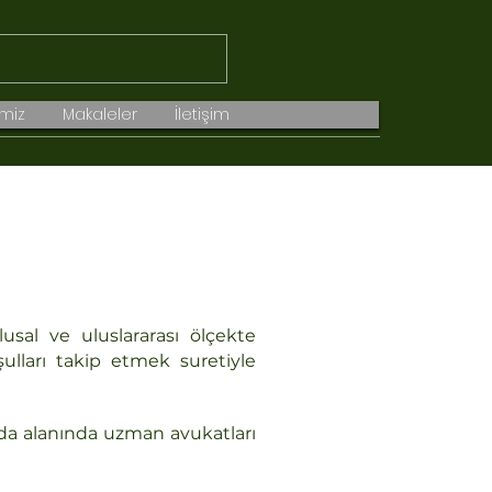
imiz
Makaleler
İletişim
sal ve uluslararası ölçekte
ulları takip etmek suretiyle
nda alanında uzman avukatları