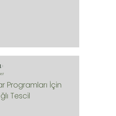
ktif
ar Programları İçin
ğlı Tescil