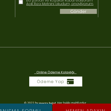
Bu şartları ve koşulları kabul ediyorum
Açık Rıza Metnini okudum, onaylıyorum.
Gönder
Online Ödeme Kolaylığı
Ödeme Yap
© 2022 by
. Her hakkı mahfuzdur.
mecra legal