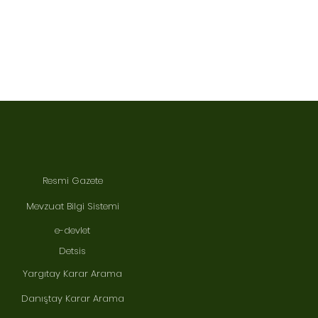
Resmi Gazete
Mevzuat Bilgi Sistemi
e-devlet
Detsis
Yargıtay Karar Arama
Danıştay Karar Arama