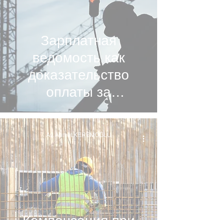
Зарплатная
ведомость как
доказательство
оплаты за
сверхурочные в
свете решений
Av. Ahmet KEREMOĞLU
Верховного Суда