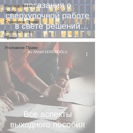
показания о
Наследственное
Право
сверхурочной работе
Страховое Право
в свете решений
Корпоративное
Верховного Суда
Право
Уголовное Право
Av. Ahmet KEREMOĞLU
Все аспекты
выходного пособия