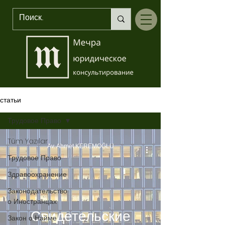
статьи
Трудовое Право
Tüm Yazılar
Av. Ahmet KEREMOĞLU
Трудовое Право
Здравоохранение
Законодательство
о Иностранцах
Свидетельские
Закон о Найме