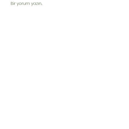
Bir yorum yazın...
Doğum Borçlanması ve Erken
Emeklilik