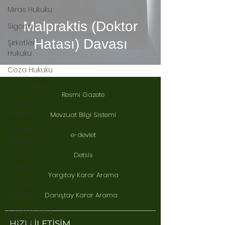
Miras Hukuku
Malpraktis (Doktor
Sigorta
Hatası) Davası
Şirketler
Hukuku
Ceza Hukuku
İdare Hukuku
Resmi Gazete
Tüketici
Hukuku
Mevzuat Bilgi Sistemi
Boşanma
e-devlet
Hukuku
Detsis
Ticaret
Hukuku
Yargıtay Karar Arama
Borçlar
Hukuku
Danıştay Karar Arama
Gayrimenkul
Hukuku
HIZLI İLETİŞİM