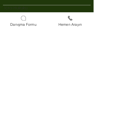
İcra Hukuku
Bilişim Hukuku
Danışma Formu
Hemen Arayın
Darülaceze Cd. No:33/B D:42 Şişli,
İstanbul
+90 850 803 58 28
KVKK Aydınlatma Metni
Açık Rıza Metni
e-danışma
Online Hukuki Danışmanlık
Online Ödeme Kolaylığı
Ödeme Yap