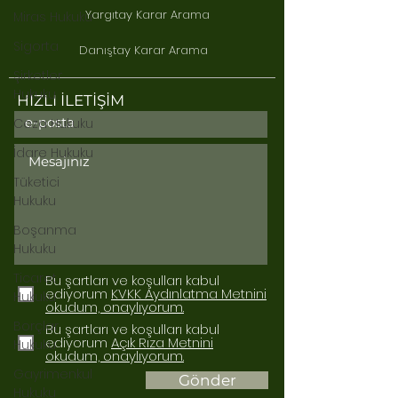
Yargıtay Karar Arama
Miras Hukuku
Sigorta
Danıştay Karar Arama
Şirketler
Hukuku
HIZLI İLETİŞİM
Ceza Hukuku
İdare Hukuku
Tüketici
Hukuku
Boşanma
Hukuku
Ticaret
Bu şartları ve koşulları kabul
ediyorum
KVKK Aydınlatma Metnini
Hukuku
okudum, onaylıyorum.
Borçlar
Bu şartları ve koşulları kabul
ediyorum
Açık Rıza Metnini
Hukuku
okudum, onaylıyorum.
Gayrimenkul
Gönder
Hukuku