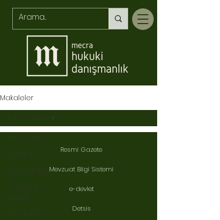
Makaleler
Tüm Yazılar
Tüm Yazılar
Resmi Gazete
İş Hukuku
Mevzuat Bilgi Sistemi
Sağlık Hukuku
Yabancılar
e-devlet
Hukuku
Detsis
Kira Hukuku