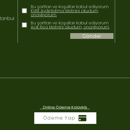
Bu şartları ve koşulları kabul ediyorum
KVKK Aydınlatma Metnini okudum,
onaylıyorum.
stanbul
Bu şartları ve koşulları kabul ediyorum
Açık Rıza Metnini okudum, onaylıyorum.
Gönder
Online Ödeme Kolaylığı
Ödeme Yap