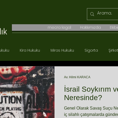
mecra legal
Hakkımızda
Ekib
ukuku
Kira Hukuku
Miras Hukuku
Sigorta
Şirke
Boşanma Hukuku
Ticaret Hukuku
Borçlar Hukuku
Av. Hilmi KARACA
İsrail Soykırım 
Neresinde?
Genel Olarak Savaş Suçu Ned
iç silahlı çatışmalarda günd