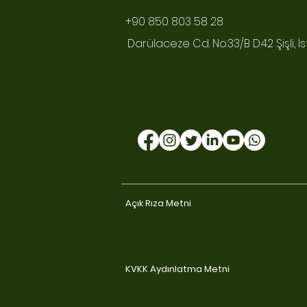
+90 850 803 58 28
Darülaceze Cd. No:33/B D:42 Şişli, İ
Açık Rıza Metni
KVKK Aydınlatma Metni