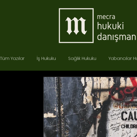
Tüm Yazılar
İş Hukuku
Sağlık Hukuku
Yabancılar H
Ceza Hukuku
İdare Hukuku
Tüketici Hukuku
İcra Hukuku
Bilişim Hukuku