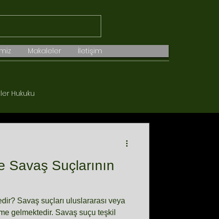
imiz
Makaleler
İletişim
tler Hukuku
Gayrimenkul Hukuku
ve Savaş Suçlarının
ir? Savaş suçları uluslararası veya
eme gelmektedir. Savaş suçu teşkil