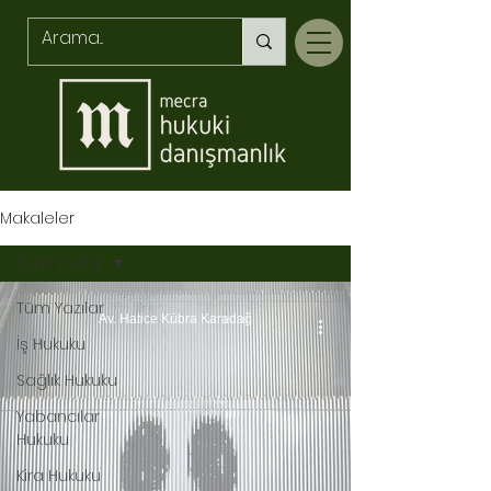
Makaleler
Tüm Yazılar
Tüm Yazılar
Av. Hatice Kübra Karadağ
İş Hukuku
Sağlık Hukuku
Yabancılar
Hukuku
Kira Hukuku