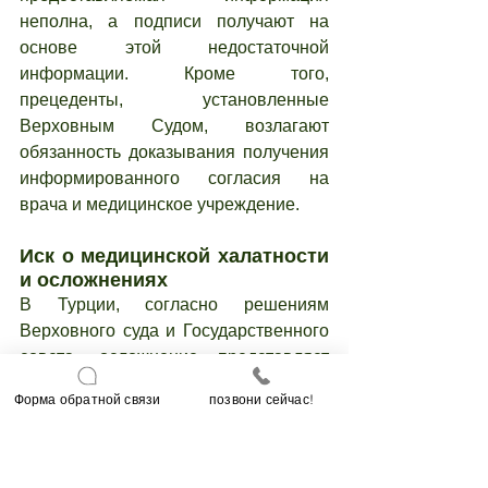
неполна, а подписи получают на 
основе этой недостаточной 
информации. Кроме того, 
прецеденты, установленные 
Верховным Судом, возлагают 
обязанность доказывания получения 
информированного согласия на 
врача и медицинское учреждение.
Иск о медицинской халатности 
и осложнениях
В Турции, согласно решениям 
Верховного суда и Государственного 
совета, осложнение представляет 
собой непредвиденную ситуацию или 
Форма обратной связи
позвони сейчас!
нежелательный исход, возникающий 
во время медицинского 
вмешательства, который не может 
быть предсказан или предотвращен, 