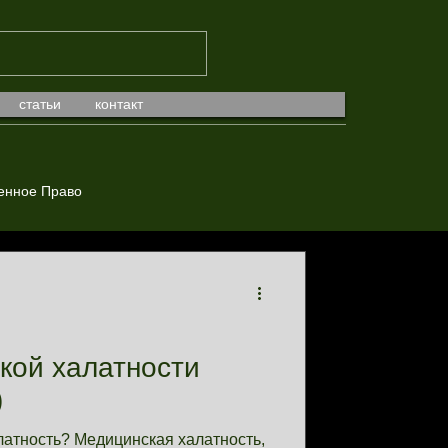
статьи
контакт
енное Право
кой халатности
)
латность? Медицинская халатность,