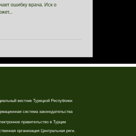
чает ошибку врача. Иск о
жет...
иальный вестник Турецкой Республики
рмационная система законодательства
лектронное правительство в Турции
Государственная организация Центральная регистрационная система