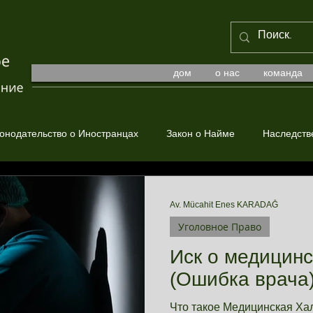
дом
о нас
команда
онодательство о Иностранцах
Закон о Найме
Наследств
е Право
Av. Mücahit Enes KARADAĞ
Уголовное Право
Иск о медицинс
(Ошибка врача
Что такое Медицинская Ха