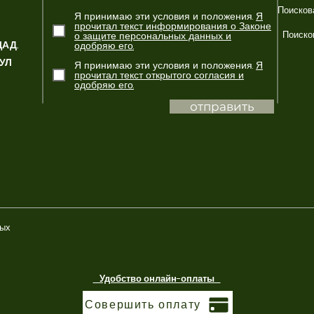
Поисков
Я принимаю эти условия и положения.
Я
прочитал текст информирования о Законе
Поиско
о защите персональных данных и
ЦАД.
одобряю его.
БУЛ
Я принимаю эти условия и положения.
Я
прочитал текст открытого согласия и
одобряю его.
отправить
ных
Удобство онлайн-оплаты
Совершить оплату