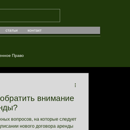
статьи
контакт
енное Право
 обратить внимание
енды?
жных вопросов, на которые следует
дписании нового договора аренды