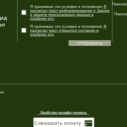
Поисков
Я принимаю эти условия и положения.
Я
прочитал текст информирования о Законе
Поиско
о защите персональных данных и
ЦАД.
одобряю его.
БУЛ
Я принимаю эти условия и положения.
Я
прочитал текст открытого согласия и
одобряю его.
отправить
ных
Удобство онлайн-оплаты
Совершить оплату