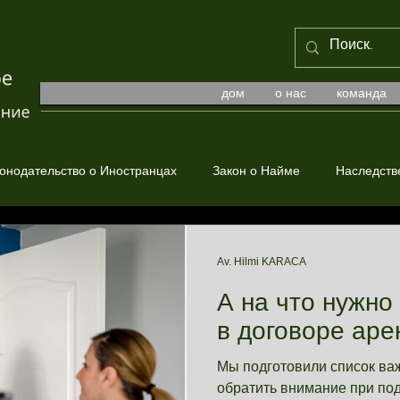
дом
о нас
команда
онодательство о Иностранцах
Закон о Найме
Наследств
е Право
Av. Hilmi KARACA
А на что нужно
в договоре ар
Мы подготовили список ва
обратить внимание при по