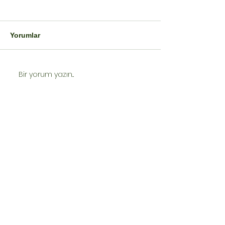
Yorumlar
Bir yorum yazın...
İlamsız İcra Takibi
Tapu İptal ve Te
Nedir?
Davası