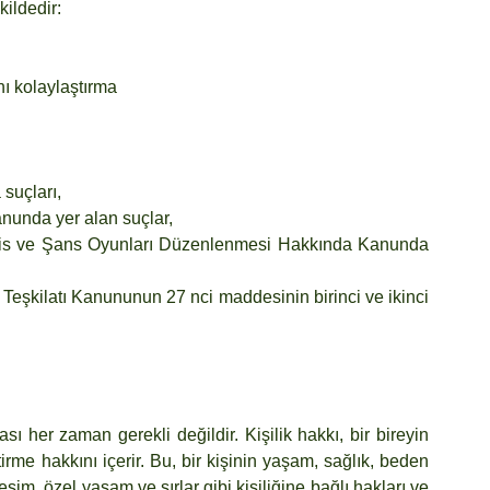
kildedir:
ı kolaylaştırma
suçları,
nunda yer alan suçlar,
is ve Şans Oyunları Düzenlenmesi Hakkında Kanunda 
at Teşkilatı Kanununun 27 nci maddesinin birinci ve ikinci 
ı her zaman gerekli değildir. Kişilik hakkı, bir bireyin 
rme hakkını içerir. Bu, bir kişinin yaşam, sağlık, beden 
sim, özel yaşam ve sırlar gibi kişiliğine bağlı hakları ve 