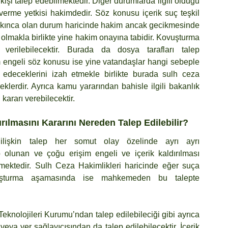
n kişi talep edebilmektedir. Diğer durumlarda ilgili olduğu 
 verme yetkisi hakimdedir. Söz konusu içerik suç teşkil 
kınca olan durum haricinde hakim ancak gecikmesinde 
olmakla birlikte yine hakim onayına tabidir. Kovuşturma 
rilebilecektir. Burada da dosya tarafları talep 
m engeli söz konusu ise yine vatandaşlar hangi sebeple 
p edeceklerini izah etmekle birlikte burada sulh ceza 
klerdir. Ayrıca kamu yararından bahisle ilgili bakanlık 
kararı verebilecektir.
rılmasını Kararını Nereden Talep Edilebilir?
 ilişkin talep her somut olay özelinde ayrı ayrı 
 olunan ve çoğu erişim engeli ve içerik kaldırılması 
lmektedir. Sulh Ceza Hakimlikleri haricinde eğer suça 
şturma aşamasında ise mahkemeden bu talepte 
 Teknolojileri Kurumu’ndan talep edilebileciği gibi ayrıca 
eya yer sağlayıcısından da talep edilebilecektir. İçerik 