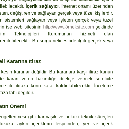
ebilecektir. 
İçerik sağlayıcı, i
nternet ortamı üzerinden 
kullanıcılara sunulan her türlü bilgi veya veriyi üreten, değiştiren ve sağlayan gerçek veya tüzel kişilerdir. 
ran sistemleri sağlayan veya işleten gerçek veya tüzel 
çin ise web sitesinin 
http://www.örneksite.com
 şeklinde 
yer alan web site adresini Bilişim Teknolojileri Kurumunun hizmeti olan 
enilebilecektir. Bu sorgu neticesinde ilgili gerçek veya 
li Kararına İtiraz
 kesin kararlar değildir. Bu kararlara karşı itiraz kanun 
 kararı veren hakimliğe dilekçe vermek suretiyle 
me ile itiraza konu karar kaldırılabilecektir. İnceleme 
aza tabi değildir.
atın Önemi
n engellenmesi gibi karmaşık ve hukuki teknik süreçleri 
ukuka aykırı içeriklerin tespitinden, yer ve içerik 