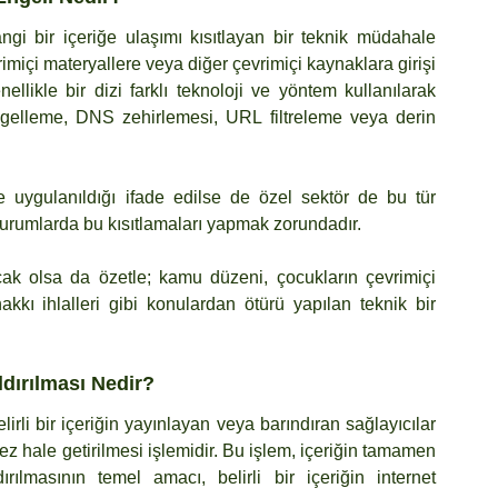
ngi bir içeriğe ulaşımı kısıtlayan bir teknik müdahale 
vrimiçi materyallere veya diğer çevrimiçi kaynaklara girişi 
llikle bir dizi farklı teknoloji ve yöntem kullanılarak 
ngelleme, DNS zehirlemesi, URL filtreleme veya derin 
e uygulanıldığı ifade edilse de özel sektör de bu tür 
durumlarda bu kısıtlamaları yapmak zorundadır.
cak olsa da özetle; kamu düzeni, çocukların çevrimiçi 
hakkı ihlalleri gibi konulardan ötürü yapılan teknik bir 
ldırılması Nedir?
lirli bir içeriğin yayınlayan veya barındıran sağlayıcılar 
z hale getirilmesi işlemidir. Bu işlem, içeriğin tamamen 
dırılmasının temel amacı, belirli bir içeriğin internet 