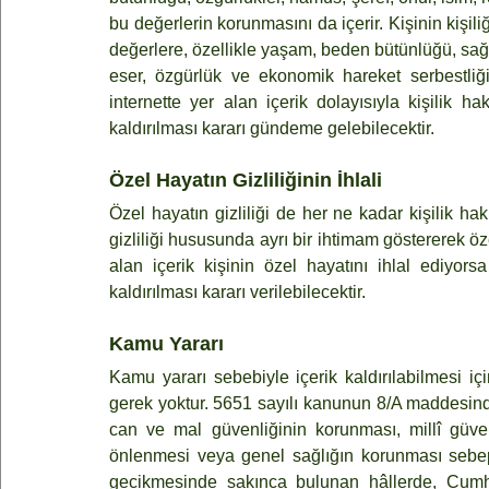
bu değerlerin korunmasını da içerir. Kişinin kişi
değerlere, özellikle yaşam, beden bütünlüğü, sağlık
eser, özgürlük ve ekonomik hareket serbestliği
internette yer alan içerik dolayısıyla kişilik h
kaldırılması kararı gündeme gelebilecektir.
Özel Hayatın Gizliliğinin İhlali
Özel hayatın gizliliği de her ne kadar kişilik 
gizliliği hususunda ayrı bir ihtimam göstererek öz
alan içerik kişinin özel hayatını ihlal ediyorsa
kaldırılması kararı verilebilecektir.
Kamu Yararı
Kamu yararı sebebiyle içerik kaldırılabilmesi iç
gerek yoktur. 5651 sayılı kanunun 8/A maddesind
can ve mal güvenliğinin korunması, millî güve
önlenmesi veya genel sağlığın korunması sebepl
gecikmesinde sakınca bulunan hâllerde, Cumhu