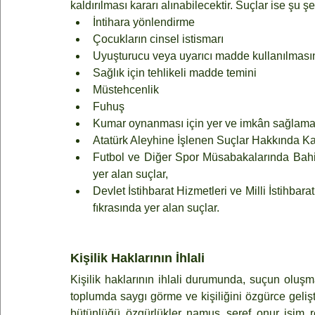
kaldırılması kararı alınabilecektir. Suçlar ise şu şe
İntihara yönlendirme
Çocukların cinsel istismarı
Uyuşturucu veya uyarıcı madde kullanılmasın
Sağlık için tehlikeli madde temini
Müstehcenlik
Fuhuş
Kumar oynanması için yer ve imkân sağlama 
Atatürk Aleyhine İşlenen Suçlar Hakkında Ka
Futbol ve Diğer Spor Müsabakalarında Bah
yer alan suçlar,
Devlet İstihbarat Hizmetleri ve Milli İstihbar
fıkrasında yer alan suçlar.
Kişilik Haklarının İhlali
Kişilik haklarının ihlali durumunda, suçun oluşmas
toplumda saygı görme ve kişiliğini özgürce gelişti
bütünlüğü, özgürlükler, namus, şeref, onur, isim, re