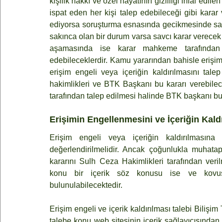
kişilik hakkı ve özel hayatının gizliliği ihlal edile
ispat eden her kişi talep edebileceği gibi karar
ediyorsa soruşturma esnasında gecikmesinde sa
sakınca olan bir durum varsa savcı karar verecek 
aşamasında ise karar mahkeme tarafından ve
edebileceklerdir. Kamu yararından bahisle erişi
erişim engeli veya içeriğin kaldırılmasını tale
hakimlikleri ve BTK Başkanı bu kararı verebilece
tarafından talep edilmesi halinde BTK başkanı bu 
Erişimin Engellenmesini ve İçeriğin Kaldı
Erişim engeli veya içeriğin kaldırılmasına
değerlendirilmelidir. Ancak çoğunlukla muhatap
kararını Sulh Ceza Hakimlikleri tarafından veri
konu bir içerik söz konusu ise ve kovu
bulunulabilecektedir.
Erişim engeli ve içerik kaldırılması talebi Bilişim
talebe konu web sitesinin içerik sağlayıcısından v