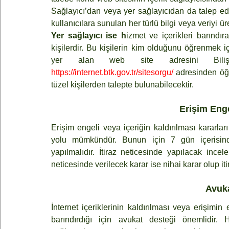
Sağlayıcı’dan veya yer sağlayıcıdan da talep edil
Yer sağlayıcı ise h
izmet ve içerikleri barındı
kişilerdir. Bu kişilerin kim olduğunu öğrenmek i
https://internet.btk.gov.tr/sitesorgu/
 adresinden öğr
tüzel kişilerden talepte bulunabilecektir.
Erişim Enge
Erişim engeli veya içeriğin kaldırılması kararları
yolu mümkündür. Bunun için 7 gün içerisinde
yapılmalıdır. İtiraz neticesinde yapılacak incele
neticesinde verilecek karar ise nihai karar olup itir
Avuk
İnternet içeriklerinin kaldırılması veya erişimi
barındırdığı için avukat desteği önemlidir. H