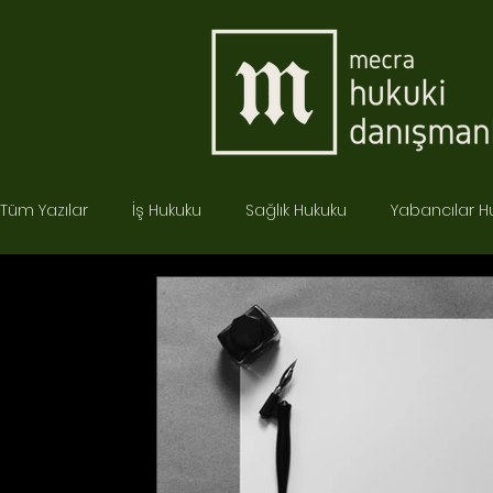
Tüm Yazılar
İş Hukuku
Sağlık Hukuku
Yabancılar H
Ceza Hukuku
İdare Hukuku
Tüketici Hukuku
İcra Hukuku
Bilişim Hukuku