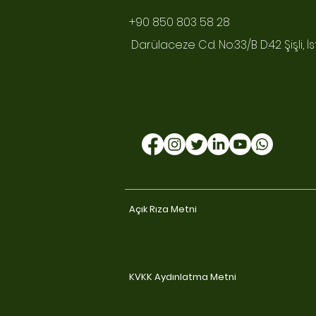
+90 850 803 58 28
Darülaceze Cd. No:33/B D:42 Şişli, İ
Açık Rıza Metni
KVKK Aydınlatma Metni