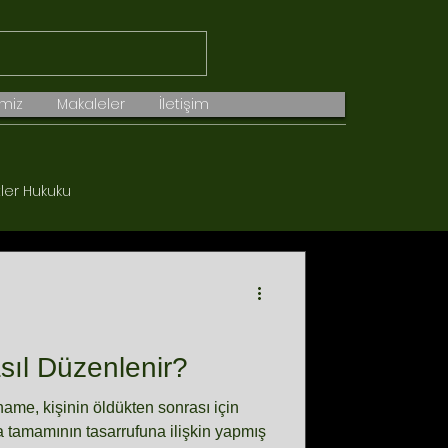
imiz
Makaleler
İletişim
tler Hukuku
Gayrimenkul Hukuku
ıl Düzenlenir?
me, kişinin öldükten sonrası için
a tamamının tasarrufuna ilişkin yapmış