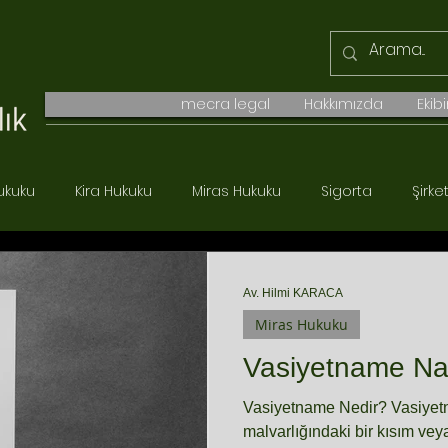
mecra legal
Hakkımızda
Ekib
ukuku
Kira Hukuku
Miras Hukuku
Sigorta
Şirke
Boşanma Hukuku
Ticaret Hukuku
Borçlar Hukuku
Av. Hilmi KARACA
Miras Hukuku
Vasiyetname Nas
Vasiyetname Nedir? Vasiyetna
malvarlığındaki bir kısım vey