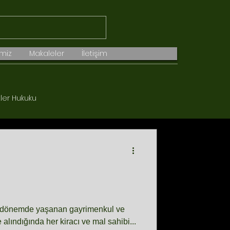
imiz
Makaleler
İletişim
tler Hukuku
Gayrimenkul Hukuku
on dönemde yaşanan gayrimenkul ve
e alındığında her kiracı ve mal sahibi...