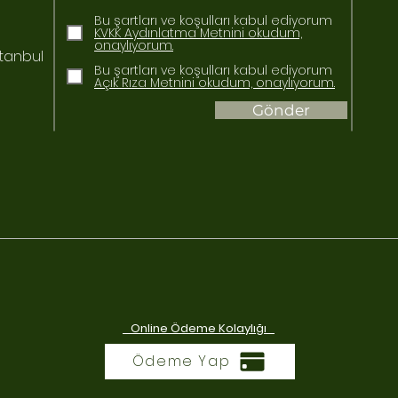
Bu şartları ve koşulları kabul ediyorum
KVKK Aydınlatma Metnini okudum,
onaylıyorum.
stanbul
Bu şartları ve koşulları kabul ediyorum
Açık Rıza Metnini okudum, onaylıyorum.
Gönder
Online Ödeme Kolaylığı
Ödeme Yap