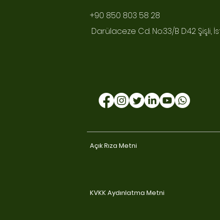
+90 850 803 58 28
Darülaceze Cd. No:33/B D:42 Şişli, İ
Açık Rıza Metni
KVKK Aydınlatma Metni