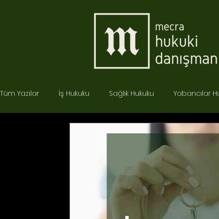
Tüm Yazılar
İş Hukuku
Sağlık Hukuku
Yabancılar H
Ceza Hukuku
İdare Hukuku
Tüketici Hukuku
İcra Hukuku
Bilişim Hukuku