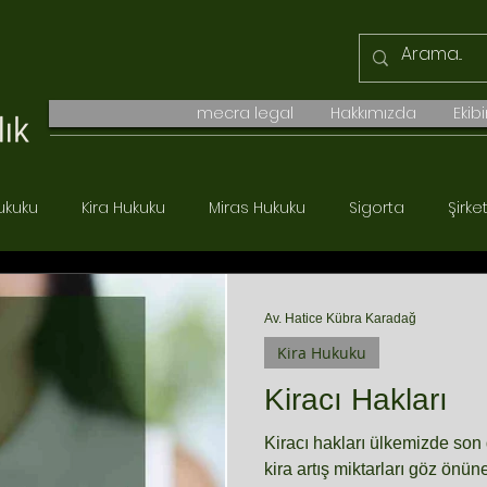
mecra legal
Hakkımızda
Ekib
ukuku
Kira Hukuku
Miras Hukuku
Sigorta
Şirke
Boşanma Hukuku
Ticaret Hukuku
Borçlar Hukuku
Av. Hatice Kübra Karadağ
Kira Hukuku
Kiracı Hakları
Kiracı hakları ülkemizde s
kira artış miktarları göz önün