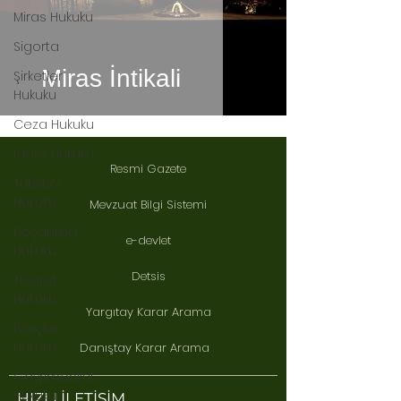
Miras Hukuku
Sigorta
Miras İntikali
Şirketler
Hukuku
Ceza Hukuku
İdare Hukuku
Resmi Gazete
Tüketici
Hukuku
Mevzuat Bilgi Sistemi
Boşanma
e-devlet
Hukuku
Detsis
Ticaret
Hukuku
Yargıtay Karar Arama
Borçlar
Hukuku
Danıştay Karar Arama
Gayrimenkul
Hukuku
HIZLI İLETİŞİM