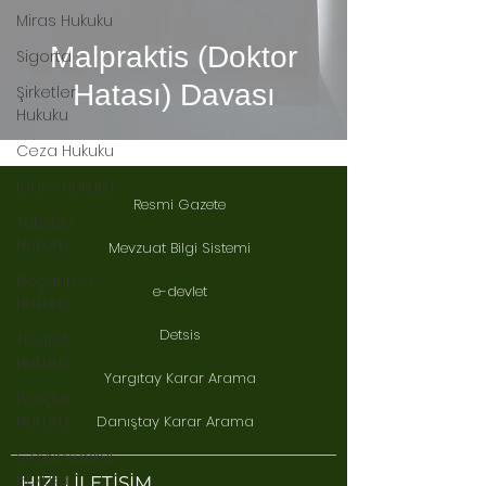
Miras Hukuku
Malpraktis (Doktor
Sigorta
Hatası) Davası
Şirketler
Hukuku
Ceza Hukuku
İdare Hukuku
Resmi Gazete
Tüketici
Hukuku
Mevzuat Bilgi Sistemi
Boşanma
e-devlet
Hukuku
Detsis
Ticaret
Hukuku
Yargıtay Karar Arama
Borçlar
Hukuku
Danıştay Karar Arama
Gayrimenkul
Hukuku
HIZLI İLETİŞİM