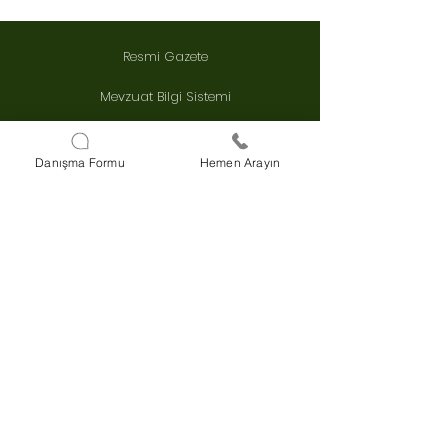
Resmi Gazete
Mevzuat Bilgi Sistemi
e-devlet
Danışma Formu
Hemen Arayın
Detsis
Yargıtay Karar Arama
Danıştay Karar Arama
HIZLI İLETİŞİM