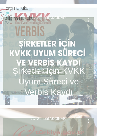
ve Tescil Süreçleri
İcra Hukuku
Bilişim Hukuku
Av. Sünbül AKÇINAR
Şirketler İçin KVKK
Uyum Süreci ve
Verbis Kaydı
Av. Sünbül AKÇINAR