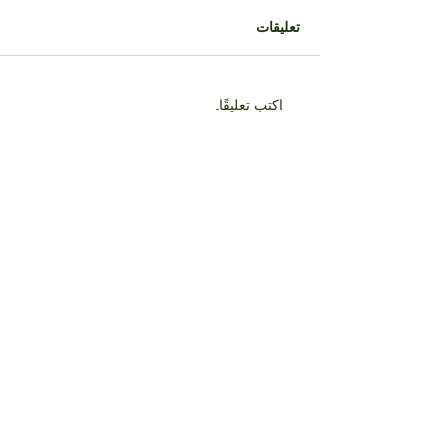
تعليقات
اكتب تعليقًا...
ما هو الإكراميسيل (تعويض
الاحتلال غير القانوني)؟